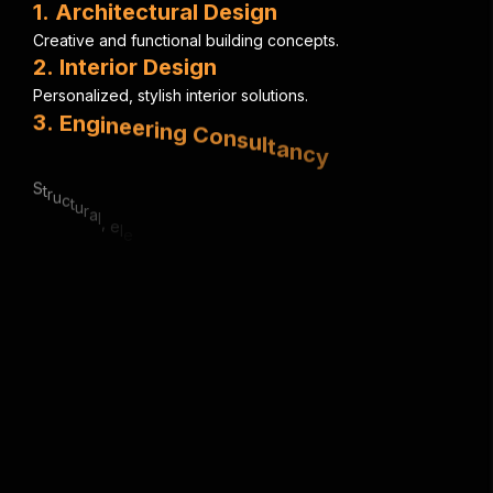
1
.
A
r
c
h
i
t
e
c
t
u
r
a
l
D
e
s
i
g
n
C
r
e
a
t
i
v
e
a
n
d
f
u
n
c
t
i
o
n
a
l
b
u
i
l
d
i
n
g
c
o
n
c
e
p
t
s
.
2
.
I
n
t
e
r
i
o
r
D
e
s
i
g
n
P
e
r
s
o
n
a
l
i
z
e
d
,
s
t
y
l
i
s
h
i
n
t
e
r
i
o
r
s
o
l
u
t
i
o
n
s
.
3
.
E
n
g
i
n
e
e
r
i
n
g
C
o
n
s
u
l
t
a
n
c
y
S
t
r
u
c
t
u
r
a
l
,
e
l
e
c
t
r
i
c
a
l
&
m
e
c
h
a
n
i
c
a
l
e
x
p
e
r
t
i
s
e
.
4
.
U
r
b
a