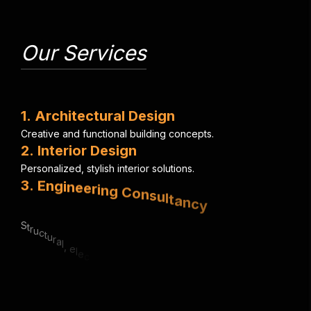
Our Services
1
.
A
r
c
h
i
t
e
c
t
u
r
a
l
D
e
s
i
g
n
C
r
e
a
t
i
v
e
a
n
d
f
u
n
c
t
i
o
n
a
l
b
u
i
l
d
i
n
g
c
o
n
c
e
p
t
s
.
2
.
I
n
t
e
r
i
o
r
D
e
s
i
g
n
P
e
r
s
o
n
a
l
i
z
e
d
,
s
t
y
l
i
s
h
i
n
t
e
r
i
o
r
s
o
l
u
t
i
o
n
s
.
3
.
E
n
g
i
n
e
e
r
i
n
g
C
o
n
s
u
l
t
a
n
c
y
S
t
r
u
c
t
u
r
a
l
,
e
l
e
c
t
r
i
c
a
l
&
m
e
c
h
a
n
i
c
a
l
e
x
p
e
r
t
i
s
e
.
4
.
U
r
b
a
n
P
l
a
n
n
i
n
g
S