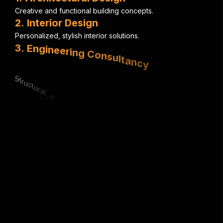
C
r
e
a
t
i
v
e
a
n
d
f
u
n
c
t
i
o
n
a
l
b
u
i
l
d
i
n
g
c
o
n
c
e
p
t
s
.
2
.
I
n
t
e
r
i
o
r
D
e
s
i
g
n
P
e
r
s
o
n
a
l
i
z
e
d
,
s
t
y
l
i
s
h
i
n
t
e
r
i
o
r
s
o
l
u
t
i
o
n
s
.
3
.
E
n
g
i
n
e
e
r
i
n
g
C
o
n
s
u
l
t
a
n
c
y
S
t
r
u
c
t
u
r
a
l
,
e
l
e
c
t
r
i
c
a
l
&
m
e
c
h
a
n
i
c
a
l
e
x
p
e
r
t
i
s
e
.
4
.
U
r
b
a
n
P
l
a
n
n
i
n
g