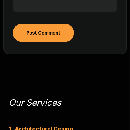
Post Comment
Our Services
1
.
A
r
c
h
i
t
e
c
t
u
r
a
l
D
e
s
i
g
n