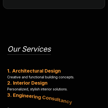
Our Services
1
.
A
r
c
h
i
t
e
c
t
u
r
a
l
D
e
s
i
g
n
C
r
e
a
t
i
v
e
a
n
d
f
u
n
c
t
i
o
n
a
l
b
u
i
l
d
i
n
g
c
o
n
c
e
p
t
s
.
2
.
I
n
t
e
r
i
o
r
D
e
s
i
g
n
P
e
r
s
o
n
a
l
i
z
e
d
,
s
t
y
l
i
s
h
i
n
t
e
r
i
o
r
s
o
l
u
t
i
o
n
s
.
3
.
E
n
g
i
n
e
e
r
i
n
g
C
o
n
s
u
l
t
a
n
c
y
S
t
r
u
c
t
u
r
a
l
,
e
l
e
c
t
r
i
c
a
l
&
m
e
c
h
a
n
i
c
a
l
e
x
p
e
r
t
i
s
e
.