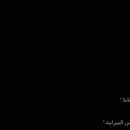
نا.”
 الميزانية.”