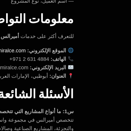
— اسم العميل، نوع المشروع
معلومات التوا
للتعرف أكثر على خدمات
أميرالس
أ
الموقع الإلكتروني:
miralce.com/
الهاتف:
‎+971 2 631 4884
البريد الإلكتروني:
info@amiralce.com
العنوان:
أبوظبي، الإمارات العربي
الأسئلة الشائعة
س1: ما أنواع المشاريع التي تتخصص بها أميرالس؟
تتخصص أميرالس في مجموعة واسعة م
والتجزئة، المشاريع الصناعية وصالات