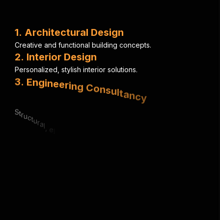
1
.
A
r
c
h
i
t
e
c
t
u
r
a
l
D
e
s
i
g
n
C
r
e
a
t
i
v
e
a
n
d
f
u
n
c
t
i
o
n
a
l
b
u
i
l
d
i
n
g
c
o
n
c
e
p
t
s
.
2
.
I
n
t
e
r
i
o
r
D
e
s
i
g
n
P
e
r
s
o
n
a
l
i
z
e
d
,
s
t
y
l
i
s
h
i
n
t
e
r
i
o
r
s
o
l
u
t
i
o
n
s
.
3
.
E
n
g
i
n
e
e
r
i
n
g
C
o
n
s
u
l
t
a
n
c
y
S
t
r
u
c
t
u
r
a
l
,
e
l
e
c
t
r
i
c
a
l
&
m
e
c
h
a
n
i
c
a
l
e
x
p
e
r
t
i
s
e
.
4
.
U
r
b
a
n
P
l
a
n