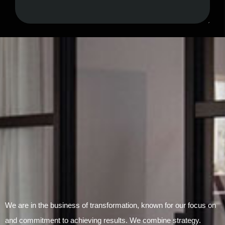
Submit Form
We are in the business of transformation, known for our focus on
and commitment to achieving results. We combine strategy.