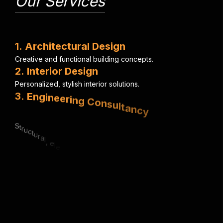
Our Services
1
.
A
r
c
h
i
t
e
c
t
u
r
a
l
D
e
s
i
g
n
C
r
e
a
t
i
v
e
a
n
d
f
u
n
c
t
i
o
n
a
l
b
u
i
l
d
i
n
g
c
o
n
c
e
p
t
s
.
2
.
I
n
t
e
r
i
o
r
D
e
s
i
g
n
P
e
r
s
o
n
a
l
i
z
e
d
,
s
t
y
l
i
s
h
i
n
t
e
r
i
o
r
s
o
l
u
t
i
o
n
s
.
3
.
E
n
g
i
n
e
e
r
i
n
g
C
o
n
s
u
l
t
a
n
c
y
S
t
r
u
c
t
u
r
a
l
,
e
l
e
c
t
r
i
c
a
l
&
m
e
c
h
a
n
i
c
a
l
e
x
p
e
r
t
i
s
e
.
4
.
U
r
b
a
n
P
l
a
n
n
i
n
g
S
m
a
r
t
,
s
u