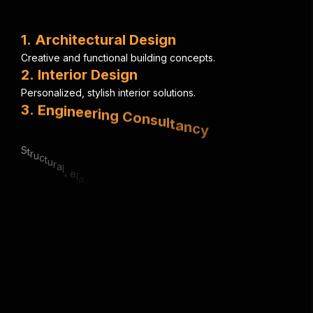
1
.
A
r
c
h
i
t
e
c
t
u
r
a
l
D
e
s
i
g
n
C
r
e
a
t
i
v
e
a
n
d
f
u
n
c
t
i
o
n
a
l
b
u
i
l
d
i
n
g
c
o
n
c
e
p
t
s
.
2
.
I
n
t
e
r
i
o
r
D
e
s
i
g
n
P
e
r
s
o
n
a
l
i
z
e
d
,
s
t
y
l
i
s
h
i
n
t
e
r
i
o
r
s
o
l
u
t
i
o
n
s
.
3
.
E
n
g
i
n
e
e
r
i
n
g
C
o
n
s
u
l
t
a
n
c
y
S
t
r
u
c
t
u
r
a
l
,
e
l
e
c
t
r
i
c
a
l
&
m
e
c
h
a
n
i
c
a
l
e
x
p
e
r
t
i
s
e
.
4
.
U
r
b
a
n
P
l
a
n
n
i
n
g
S
m
a
r
t
,
s
u
s
t