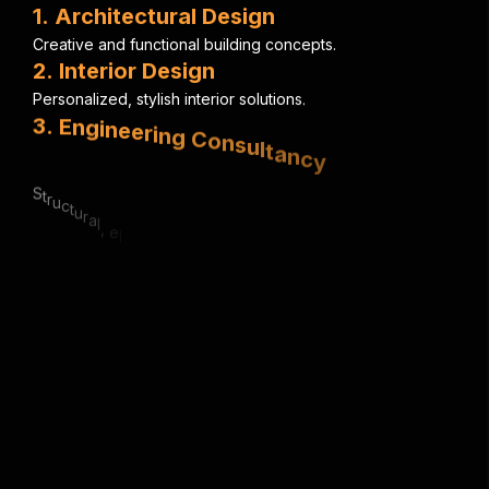
1
.
A
r
c
h
i
t
e
c
t
u
r
a
l
D
e
s
i
g
n
C
r
e
a
t
i
v
e
a
n
d
f
u
n
c
t
i
o
n
a
l
b
u
i
l
d
i
n
g
c
o
n
c
e
p
t
s
.
2
.
I
n
t
e
r
i
o
r
D
e
s
i
g
n
P
e
r
s
o
n
a
l
i
z
e
d
,
s
t
y
l
i
s
h
i
n
t
e
r
i
o
r
s
o
l
u
t
i
o
n
s
.
3
.
E
n
g
i
n
e
e
r
i
n
g
C
o
n
s
u
l
t
a
n
c
y
S
t
r
u
c
t
u
r
a
l
,
e
l
e
c
t
r
i
c
a
l
&
m
e
c
h
a
n
i
c
a
l
e
x
p
e
r
t
i
s
e
.
4
.
U
r
b
a
n
P
l
a