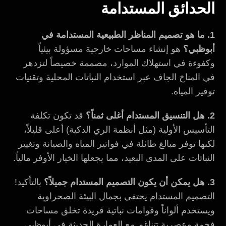
الحدائق المستدامة
1. ما هو تصميم المناظر الطبيعية المستدامة في
أبوظبي؟
هو إنشاء مساحات خارجية مسؤولة بيئياً
وكفوءة في استهلاك الموارد، مصممة خصيصاً لتزدهر
في المناخ الجاف عبر استخدام النباتات المحلية وتقنيات
توفير المياه.
2. هل التنسيق المستدام أغلى ثمناً؟
قد تكون تكلفة
التأسيس الأولية (مثل أنظمة الري الذكية) أعلى قليلاً،
لكنها توفر مبالغ طائلة في فواتير المياه والصيانة وتغيير
النباتات على المدى البعيد، مما يجعلها الخيار الأوفر مالياً.
3. هل يمكن أن يكون التصميم المستدام جميلاً؟
بالتأكيد!
التصميم المستدام يحتفي بجمال البيئة الصحراوية
ويستخدم ألواناً وقوامات نباتية فريدة تخلق مساحات
فخمة وعصرية تتناغم مع العمارة الحديثة في أبوظبي.