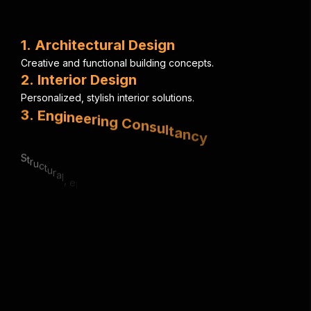
1
.
A
r
c
h
i
t
e
c
t
u
r
a
l
D
e
s
i
g
n
C
r
e
a
t
i
v
e
a
n
d
f
u
n
c
t
i
o
n
a
l
b
u
i
l
d
i
n
g
c
o
n
c
e
p
t
s
.
2
.
I
n
t
e
r
i
o
r
D
e
s
i
g
n
P
e
r
s
o
n
a
l
i
z
e
d
,
s
t
y
l
i
s
h
i
n
t
e
r
i
o
r
s
o
l
u
t
i
o
n
s
.
3
.
E
n
g
i
n
e
e
r
i
n
g
C
o
n
s
u
l
t
a
n
c
y
S
t
r
u
c
t
u
r
a
l
,
e
l
e
c
t
r
i
c
a
l
&
m
e
c
h
a
n
i
c
a
l
e
x
p
e
r
t
i
s
e
.
4
.
U
r
b
a
n
P
l
a