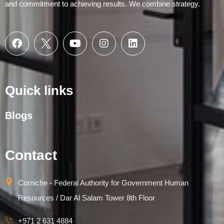
and commitment to achieving results. We combine strategy.
Quick links
Blogs
Contact
Corniche - Federal Authority for Government Human
Resources / Dar Al Salam Tower 8th Floor
+971 2 631 4884