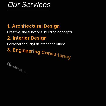
Our Services
1
.
A
r
c
h
i
t
e
c
t
u
r
a
l
D
e
s
i
g
n
C
r
e
a
t
i
v
e
a
n
d
f
u
n
c
t
i
o
n
a
l
b
u
i
l
d
i
n
g
c
o
n
c
e
p
t
s
.
2
.
I
n
t
e
r
i
o
r
D
e
s
i
g
n
P
e
r
s
o
n
a
l
i
z
e
d
,
s
t
y
l
i
s
h
i
n
t
e
r
i
o
r
s
o
l
u
t
i
o
n
s
.
3
.
E
n
g
i
n
e
e
r
i
n
g
C
o
n
s
u
l
t
a
n
c
y
S
t
r
u
c
t
u
r
a
l
,
e
l
e
c
t
r
i
c
a
l
&
m
e
c
h
a
n
i
c
a
l
e
x
p
e
r
t
i
s
e
.
4
.
U
r
b
a
n
P
l
a
n
n
i
n
g
S
m
a