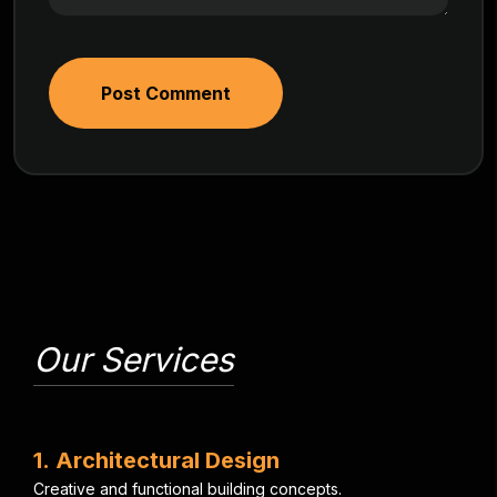
Post Comment
Our Services
1
.
A
r
c
h
i
t
e
c
t
u
r
a
l
D
e
s
i
g
n
C
r
e
a
t
i
v
e
a
n
d
f
u
n
c
t
i
o
n
a
l
b
u
i
l
d
i
n
g
c
o
n
c
e
p
t
s
.