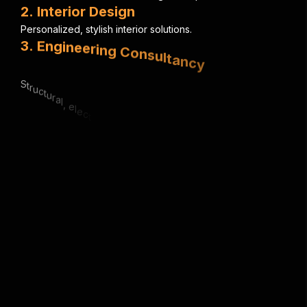
2
.
I
n
t
e
r
i
o
r
D
e
s
i
g
n
P
e
r
s
o
n
a
l
i
z
e
d
,
s
t
y
l
i
s
h
i
n
t
e
r
i
o
r
s
o
l
u
t
i
o
n
s
.
3
.
E
n
g
i
n
e
e
r
i
n
g
C
o
n
s
u
l
t
a
n
c
y
S
t
r
u
c
t
u
r
a
l
,
e
l
e
c
t
r
i
c
a
l
&
m
e
c
h
a
n
i
c
a
l
e
x
p
e
r
t
i
s
e
.
4
.
U
r
b
a
n
P
l
a
n
n
i
n
g
S
m
a
r
t
,
s