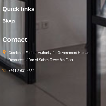
Quick links
Blogs
Contact
Corniche - Federal Authority for Government Human
Resources / Dar Al Salam Tower 8th Floor
+971 2 631 4884