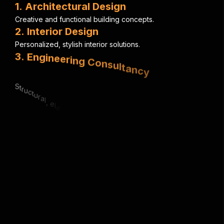
1
.
A
r
c
h
i
t
e
c
t
u
r
a
l
D
e
s
i
g
n
C
r
e
a
t
i
v
e
a
n
d
f
u
n
c
t
i
o
n
a
l
b
u
i
l
d
i
n
g
c
o
n
c
e
p
t
s
.
2
.
I
n
t
e
r
i
o
r
D
e
s
i
g
n
P
e
r
s
o
n
a
l
i
z
e
d
,
s
t
y
l
i
s
h
i
n
t
e
r
i
o
r
s
o
l
u
t
i
o
n
s
.
3
.
E
n
g
i
n
e
e
r
i
n
g
C
o
n
s
u
l
t
a
n
c
y
S
t
r
u
c
t
u
r
a
l
,
e
l
e
c
t
r
i
c
a
l
&
m
e
c
h
a
n
i
c
a
l
e
x
p
e
r
t
i
s
e
.
4
.
U
r
b
a
n
P
l
a
n