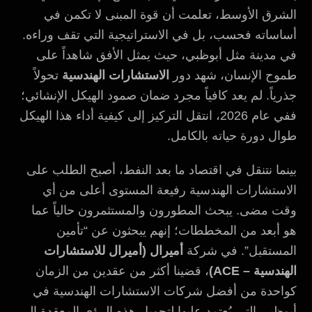
الشرق الأوسط، تعلمت أن قوة المبنى لا تكمن في
أساساته فحسب، بل في الاستراتيجية التي تقف وراءه.
في مدينة مثل أبوظبي، حيث يمثل الأفق شاهداً على
طموح الإنسان، شهد دور
الاستشارات الهندسية
تحولاً
جذرياً. لم يعد كافياً مجرد ضمان صمود الهيكل الإنشائي؛
ففي عام 2026، انتقل التركيز إلى كيفية أداء هذا الهيكل
طوال دورة حياته بالكامل.
بينما نتنقل في اقتصاد ما بعد النفط، أصبح الطلب على
الاستشارات الهندسية رفيعة المستوى أعلى من أي
وقت مضى. يبحث المطورون والمستثمرون حالياً عما
هو أبعد من المخططات؛ إنهم يبحثون عن “تأمين
المستقبل”. في شركة
أميرال (أميرال للاستشارات
الهندسية – ACE)
، قضينا أكثر من عقدين من الزمان
كواحدة من أفضل شركات الاستشارات الهندسية في
أبوظبي التي يُعتمد عليها لتحويل هذه الرؤى المعقدة إلى