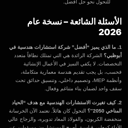
للتحول نحو حل أفضل.
الأسئلة الشائعة – نسخة عام
2026
1. ما الذي يميز “أفضل” شركة استشارات هندسية في
أبوظبي؟
الشركة الرائدة هي التي تمتلك نطاقاً متعدد
التخصصات. لا يكفي التميز في الأعمال الإنشائية
فحسب، بل يجب تقديم هندسة معمارية متكاملة،
وأنظمة MEP، وتصميم داخلي، وتنسيق حدائق تحت
سقف واحد لضمان بناء متناغم وفعال.
2. كيف تغيرت الاستشارات الهندسية مع هدف “الحياد
المناخي 2050″؟
التحول كان هائلاً. نعتمد الآن الخرسانة
منخفضة الكربون، والفولاذ المعاد تدويره، والزجاج عالي
الأداء كمعايير قياسية. أصبح المستشارون مسؤولين عن