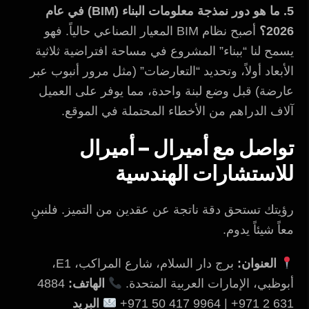
5. ما هو دور نمذجة معلومات البناء (BIM) في عام
2026؟
أصبح نظام BIM المعيار الصناعي حالياً. فهو
يسمح لنا “ببناء” المشروع في مساحة افتراضية ثلاثية
الأبعاد أولاً، وتحديد “التعارضات” (مثل مرور أنبوب عبر
عارضة) قبل وضع لبنة واحدة، مما يوفر على العميل
آلاف الدراهم من الأخطاء المحتملة في الموقع.
تواصل مع أميرال – أميرال
للاستشارات الهندسية
رؤيتك تستحق دقة ناتجة عن عقدين من التميز. فلنبنِ
معاً شيئاً يدوم.
العنوان:
برج دار السلام، شارع المراكب، E1،
أبوظبي، الإمارات العربية المتحدة.
الهاتف:
4884
631 2 971+ | 9964 417 50 971+
البريد