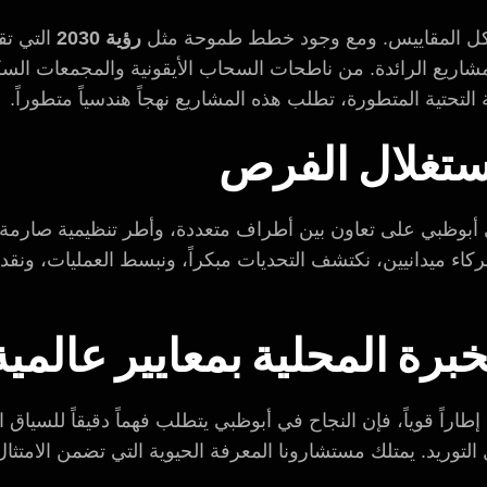
بكل المقاييس. ومع وجود خطط طموحة مثل
رؤية 2030
التي تقو
شاريع الرائدة. من ناطحات السحاب الأيقونية والمجمعات السكن
 التحتية المتطورة، تطلب هذه المشاريع نهجاً هندسياً متطوراً.
استغلال الفرص
ي أبوظبي على تعاون بين أطراف متعددة، وأطر تنظيمية صارمة، 
ء ميدانيين، نكتشف التحديات مبكراً، ونبسط العمليات، ونقدم 
خبرة المحلية بمعايير عالمية
ة إطاراً قوياً، فإن النجاح في أبوظبي يتطلب فهماً دقيقاً للسياق 
ل التوريد. يمتلك مستشارونا المعرفة الحيوية التي تضمن الامتثا