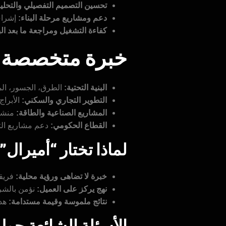
تحسين التصميم التفصيلي والتحلي
دعم ومشاريع مرحلة البناء:
إشراف
كفاءة التشغيل ومراجعة ما بعد البن
خبرة متخصصة 
البنية التحتية:
الطرق، الجسور، المر
التطوير التجاري والسكني:
الأبراج
المشاريع الصناعية والطاقة:
منشآت
القطاع الحكومي:
دعم مشاريع التن
لماذا تختار “أميرال
خبرة لا تضاهى ورؤية محلية:
فريقن
نهج يركز على العميل:
نؤمن بالشرا
نتائج ملموسة وقيمة مستدامة:
هدف
الأسئلة الشائعة حو