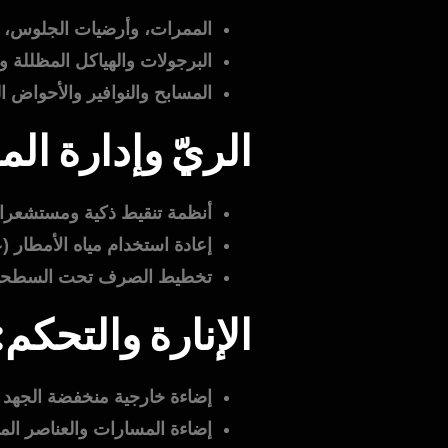
الممرات، وأرضيات الجلوس، وا
البرجولات والهياكل المظللة و
المسابح والنوافير والأحواض ال
الريّ وإدارة المي
أنظمة تنقيط ذكية ومستشعرات 
إعادة استخدام مياه الأمطار (ع
تخطيط الصرف تحت السطحي
الإنارة والتحكم:
إضاءة خارجية منخفضة الجهد (LED) مع حساسات حركة
إضاءة المسارات والعناصر المع