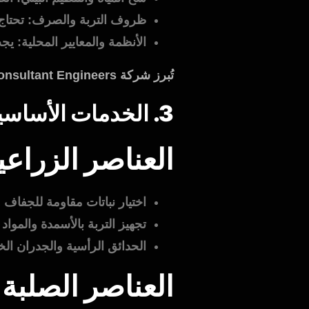
ظروف التربة والصرف: تحتاج الت
الأنظمة والمعايير المحلية: يجب أن 
تُبرز شركة Amiral Consultant Engineers خبرتها في “التخطيط الذكي والفعّال المقترن بحلول مبتكرة” لمعالجة هذه التحديات.
3. الخدمات الأساسية في تصميم وتنسيق الحدائق
العناصر الزراعية (tscape
اختيار نباتات مقاومة للجفاف و
تجهيز التربة بالأسمدة والمواد العضو
الحدائق الرأسية والجدران الخض
العناصر الصلبة (Hardscape