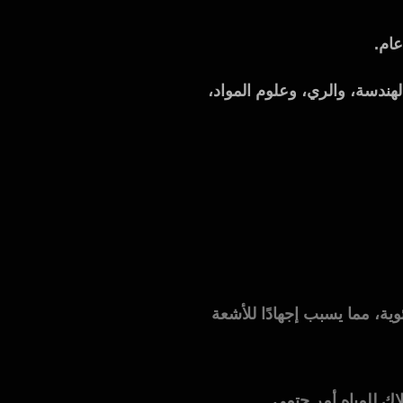
عام.
ندسة، والري، وعلوم المواد،
المستمر للشمس: تتجاوز درجات الحرارة في الصيف 45 درجة مئوية، مما يسبب إجهادًا للأشعة
لاك للمياه أمر حتمي.