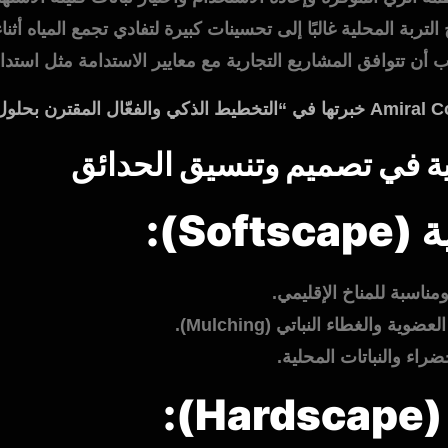
ربة المحلية غالبًا إلى تحسينات كبيرة لتفادي تجمع المياه أثنا
تتوافق المشاريع التجارية مع معايير الاستدامة مثل استدامة (Estidama) وغي
Sof):
مناسبة للمناخ الإقليمي.
ية والغطاء النباتي (Mulching).
راء والنباتات المحلية.
):