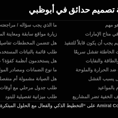
هو مهم
ما الذي يجب سؤاله / مراجعته
 في مناخ الإمارات
زيارة مواقع سابقة ومعاينة المت
م يجب أن يكون قابلاً للتنفيذ
هل تتضمن المخططات تفاصيل ا
ات الخاطئة تفشل سريعًا
طلب قائمة بالنباتات المستخدم
والطاقة والنفايات
هل يستخدمون أنظمة كفؤة؟ ط
ة ضد الحرارة والملوحة
ما نوع الضمانات ومصادر الموا
ال يسبب الفشل
هل الصيانة مشمولة أم منفصل
م بالمواعيد
طلب جدول مرحلي مع أوقات ا
يف الخفية تضر المشاريع
طلب ميزانية تفصيلية للبنود
تؤكد شركة Amiral Consultant Engineers على “التخطيط الذكي والفعال مع ال