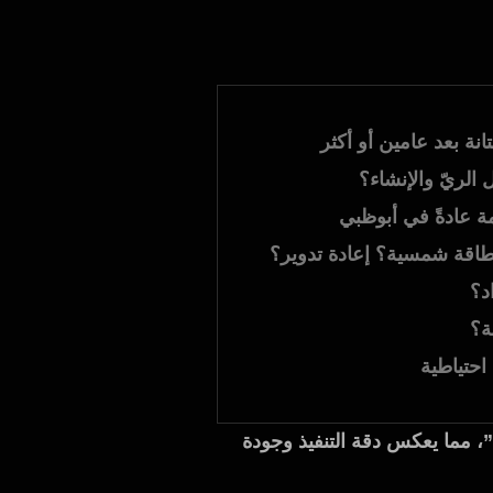
انة بعد عامين أو أكثر
لريّ والإنشاء؟
ة عادةً في أبوظبي
اقة شمسية؟ إعادة تدوير؟
د؟
ة؟
حتياطية
حلول المبتكرة”، مما يعكس دقة التنفيذ وجودة