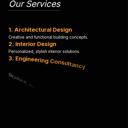
Our Services
1
.
A
r
c
h
i
t
e
c
t
u
r
a
l
D
e
s
i
g
n
C
r
e
a
t
i
v
e
a
n
d
f
u
n
c
t
i
o
n
a
l
b
u
i
l
d
i
n
g
c
o
n
c
e
p
t
s
.
2
.
I
n
t
e
r
i
o
r
D
e
s
i
g
n
P
e
r
s
o
n
a
l
i
z
e
d
,
s
t
y
l
i
s
h
i
n
t
e
r
i
o
r
s
o
l
u
t
i
o
n
s
.
3
.
E
n
g
i
n
e
e
r
i
n
g
C
o
n
s
u
l
t
a
n
c
y
S
t
r
u
c
t
u
r
a
l
,
e
l
e
c
t
r
i
c
a
l
&
m
e
c
h
a
n
i
c
a
l
e
x
p
e
r
t
i
s
e
.
4
.
U
r
b
a
n
P
l
a
n
n
i
n
g
S
m
a
r
t
,
s
u
s
t
a
i