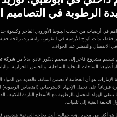
ة الرطوبة في التصاميم ال
دراهم في أرضيات من خشب البلوط الأوروبي الفاخر وكسوة جدر
 فقط، بدأت ألواح الأرضية في التقوس، وانتشرت رائحة خفيفة
 في الانفصال والتقشر عند الحواف.
م تسليم مشروع فاخر إلى مصمم ديكور عادي بدلاً من
شركة تص
ماً طبيعة المناخات المحلية الساحلية، والجسور الحرارية، وآليا
 الإمارات هو أن الفخامة لا تضمن المتانة. فالعديد من المواد ا
درة فيزيائياً على تحمل الإجهاد الاسترطابي (امتصاص الرطوبة
 تصل إلى 90%. وعندما يلتقي الهواء المحمل بالرطوبة مع الأسطح الباردة للتك
 التحفة الفنية إلى تلفيات.
ا هو أكثر من مجرد رؤية جمالية؛ أنت بحاجة إلى نهج هندسي في