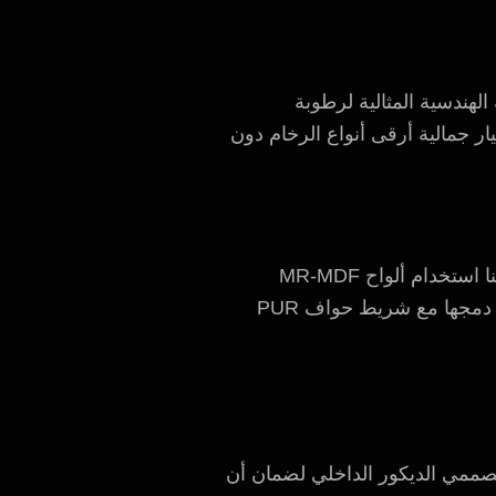
الهندسية المثالية لرطوبة
ار جمالية أرقى أنواع الرخام دون
الخاصة بنا استخدام ألواح MR-MDF
الخضراء المقاومة للرطوبة أو ألواح HDF. يتم معالجة هذه الهياكل براتنجات طاردة للرطوبة. وعند دمجها مع شريط حواف PUR
 مصممي الديكور الداخلي لضمان أن