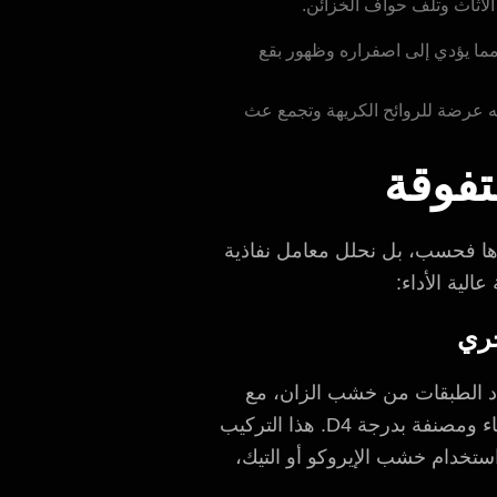
لأثاث وتلف حواف الخزائن.
مما يؤدي إلى اصفراره وظهور بقع
ه عرضة للروائح الكريهة وتجمع عث
تفوقة
هرها فحسب، بل نحلل معامل نفاذية
لية الأداء:
عدد الطبقات من خشب الزان، مع
طبقة علوية سميكة مقاومة للاهتراء. والأهم من ذلك، أننا نشترط استخدام مواد لاصقة مقاومة للماء ومصنفة بدرجة D4. هذا التركيب
تخدام خشب الإيروكو أو التيك،