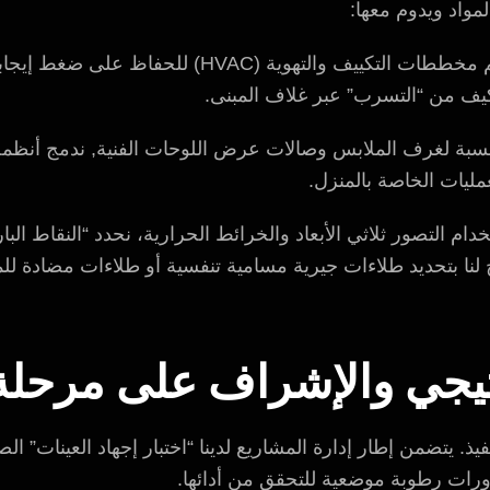
مواد ويدوم معها:
نصمم مخططات التكييف والتهوية (HVAC) للح
لمكيف من “التسرب” عبر غلاف المبنى.
نسبة لغرف الملابس وصالات عرض اللوحات الفنية, ندمج أنظمة
ليات الخاصة بالمنزل.
دام التصور ثلاثي الأبعاد والخرائط الحرارية، نحدد “النقاط ال
لنا بتحديد طلاءات جيرية مسامية تنفسية أو طلاءات مضادة لل
تيجي والإشراف على مرحلة ا
يذ. يتضمن إطار إدارة المشاريع لدينا “اختبار إجهاد العينات” ا
ورات رطوبة موضعية للتحقق من أدائها.