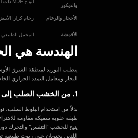
ألواح MDF ذات الجودة القياسية
والديكور
الأحجار والرخام
رخام كرارا الأبي
الأقمشة
المخمل الطبيعي ا
الهندسة هي الح
يتطلب التوريد لمنطقة الشرق الأوسط
البخار ومعامل التمدد الحراري الخاص
1. من الخشب الصلب إلى الخشب الهندسي عالي المواصفات بمستوى بحري
بدلاً من استخدام البلوط الصلب، ن
يتيح للخشب “التنفس” والتحرك دون
اللذين يحتويان على زيوت طبيعية ت