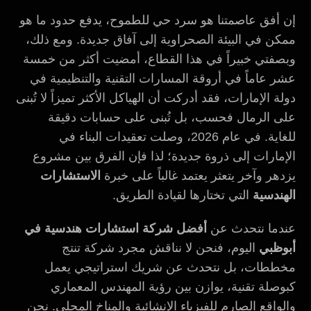
إن أفق عاصمتنا هو سرد حي للطموح، يدفع حدود ما هو
ممكن في البيئة الصحراوية إلى آفاق جديدة. ومع ذلك،
وبصفتي خبيراً في هذا القطاع، أمضيت أكثر من خمسة
عشر عاماً في أروقة المسارات التقنية والتنظيمية في
دولة الإمارات، فقد أدركت أن الهياكل الأكثر تميزاً لا تُبنى
على الرمال فحسب، بل تُبنى على حسابات دقيقة
للغاية. في عام 2026، وصلت تعقيدات البناء في
الإمارات إلى ذروة جديدة؛ لذا فإن الفرق بين مشروع
يزدهر وآخر يتعثر يعتمد غالباً على خبرة
الاستشارات
الهندسية
التي تختارها لقيادة الطريق.
عندما نتحدث عن
أفضل شركة استشارات هندسية في
أبوظبي
اليوم، فنحن لا نناقش مجرد شركة تنتج
مخططات، بل نتحدث عن شريك استراتيجي يعمل
كبوصلة تقنية، يوازن بين رؤية المهندس المعماري
والواقع الصارم للفيزياء الإنشائية والمناخ المحلي. نحن