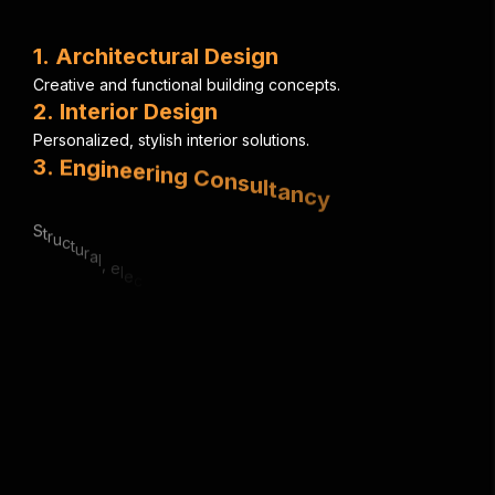
1
.
A
r
c
h
i
t
e
c
t
u
r
a
l
D
e
s
i
g
n
C
r
e
a
t
i
v
e
a
n
d
f
u
n
c
t
i
o
n
a
l
b
u
i
l
d
i
n
g
c
o
n
c
e
p
t
s
.
2
.
I
n
t
e
r
i
o
r
D
e
s
i
g
n
P
e
r
s
o
n
a
l
i
z
e
d
,
s
t
y
l
i
s
h
i
n
t
e
r
i
o
r
s
o
l
u
t
i
o
n
s
.
3
.
E
n
g
i
n
e
e
r
i
n
g
C
o
n
s
u
l
t
a
n
c
y
S
t
r
u
c
t
u
r
a
l
,
e
l
e
c
t
r
i
c
a
l
&
m
e
c
h
a
n
i
c
a
l
e
x
p
e
r
t
i
s
e
.
4
.
U
r
b
a
n
P
l
a
n
n
i
n
g
S