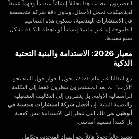
العصريون. يتطلب هذا تحليلاً إنشائياً متقدماً وفهماً عميقاً
لديناميكيات تحمل الأحمال. وبدون دقة شركة متخصصة
في
الاستشارات الهندسية
، ستكون هذه التصاميم
الطموحة إما غير سليمة إنشائياً أو باهظة التكلفة بشكل
يمنع تنفيذها.
معيار 2026: الاستدامة والبنية التحتية
الذكية
مع انتقالنا عبر عام 2026، تحول الحوار حول البناء نحو
“الإرث”. لم يعد المستثمرون ينظرون فقط إلى التكلفة
الرأسمالية الأولية، بل ينظرون إلى التكاليف التشغيلية
والبصمة البيئية. إن
أفضل شركة استشارات هندسية في
أبوظبي
هي تلك التي تنظر إلى الاستدامة ليس كعقبة،
بل كمبدأ تصميم أساسي.
نشهد حالياً تحولاً هائلاً نحو المواد المتجددة وتكامل