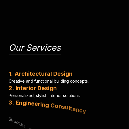
Our Services
1
.
A
r
c
h
i
t
e
c
t
u
r
a
l
D
e
s
i
g
n
C
r
e
a
t
i
v
e
a
n
d
f
u
n
c
t
i
o
n
a
l
b
u
i
l
d
i
n
g
c
o
n
c
e
p
t
s
.
2
.
I
n
t
e
r
i
o
r
D
e
s
i
g
n
P
e
r
s
o
n
a
l
i
z
e
d
,
s
t
y
l
i
s
h
i
n
t
e
r
i
o
r
s
o
l
u
t
i
o
n
s
.
3
.
E
n
g
i
n
e
e
r
i
n
g
C
o
n
s
u
l
t
a
n
c
y
S
t
r
u
c
t
u
r
a
l
,
e
l
e
c
t
r
i
c
a
l
&
m
e
c
h
a
n
i
c
a
l
e
x
p
e
r
t
i
s
e
.