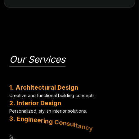
Our Services
1
.
A
r
c
h
i
t
e
c
t
u
r
a
l
D
e
s
i
g
n
C
r
e
a
t
i
v
e
a
n
d
f
u
n
c
t
i
o
n
a
l
b
u
i
l
d
i
n
g
c
o
n
c
e
p
t
s
.
2
.
I
n
t
e
r
i
o
r
D
e
s
i
g
n
P
e
r
s
o
n
a
l
i
z
e
d
,
s
t
y
l
i
s
h
i
n
t
e
r
i
o
r
s
o
l
u
t
i
o
n
s
.
3
.
E
n
g
i
n
e
e
r
i
n
g
C
o
n
s
u
l
t
a
n
c
y
S
t
r
u
c
t
u
r
a
l
,
e
l
e
c
t
r
i
c
a
l
&
m
e
c
h
a
n
i
c
a
l
e
x
p
e
r
t
i
s
e
.