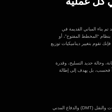
ي كل عملية
م بناء المباني القديمة في
 بنظام “المخطط المفتوح”، أو
ك تقوم بتغيير ديناميكيات توزيع
ة، وحالة حديد التسليح، وقدرة
عل المبنى يبدو جديداً فحسب، بل يهدف إلى إطالة
. فلدى دائرة البلديات والنقل (DMT) والدفاع المدني