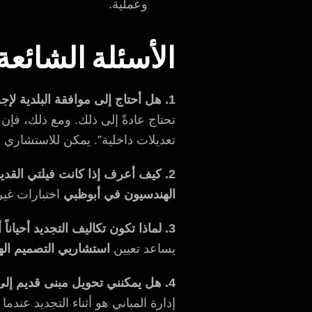
وعملية.
الأسئلة الشائعة (s) – 2026
1. هل أحتاج إلى موافقة البلدية لإجراء تجديدات داخلية في أبوظبي؟
تحتاج عادةً إلى ذلك. ومع ذلك، فإن
تعديلات داخلية”. يمكن للاستشاري ا
2. كيف أعرف إذا كانت فيلتي القديمة سليمة إنشائياً لإضافة طابق ثانٍ؟
الهندسيون في أبوظبي
اختبارات غير إتلافية (NDT) للتحقق من قوة الأعمدة وا
3. لماذا تكون تكاليف التجديد أحياناً أعلى من عرض السعر الأولي للمقاول؟
يساعد تعيين
استشاريي التصميم ال
4. هل يمكنني تحويل مبنى قديم إلى “مبنى ذكي” أثناء التجديد؟
إدارة المباني هو أثناء التجديد عن