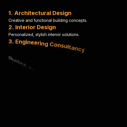
1
.
A
r
c
h
i
t
e
c
t
u
r
a
l
D
e
s
i
g
n
C
r
e
a
t
i
v
e
a
n
d
f
u
n
c
t
i
o
n
a
l
b
u
i
l
d
i
n
g
c
o
n
c
e
p
t
s
.
2
.
I
n
t
e
r
i
o
r
D
e
s
i
g
n
P
e
r
s
o
n
a
l
i
z
e
d
,
s
t
y
l
i
s
h
i
n
t
e
r
i
o
r
s
o
l
u
t
i
o
n
s
.
3
.
E
n
g
i
n
e
e
r
i
n
g
C
o
n
s
u
l
t
a
n
c
y
S
t
r
u
c
t
u
r
a
l
,
e
l
e
c
t
r
i
c
a
l
&
m
e
c
h
a
n
i
c
a
l
e
x
p
e
r
t
i
s
e
.
4
.
U
r
b
a
n
P
l
a
n
n
i
n
g
S
m
a
r
t
,
s