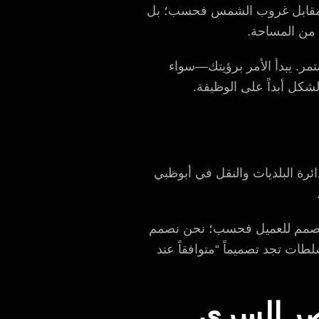
ري مقابل غروب الشمس فحسب؛ بل
 من المساحة.
مر. يبدأ الأمر برؤيتك—سواء
شكل أبداً على الوظيفة.
ائرة البلديات والنقل في أبوظبي
ا نصمم للعميل فحسب؛ نحن نصمم
ة عدم الممانعة (NOC) بشكل أسرع لأن السلطات تجد تصميماً “متوافقاً عند
نصر السري