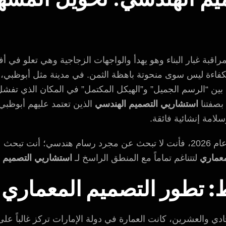
بة غبار البناء وهو يهدأ والواجهات الزجاجية وهي تعلو في أفق 
 بكفاءة ليس سوى منحوتة باهظة الثمن. في مدينة مثل أبوظبي، حي
ة بين “الرسم الجميل” و”الهيكل المكتمل” في المكان الذي تف
بصفتنا
استشاريي التصميم الهندسي
الذين تعتمد عليهم أبوظبي 
لامة إنشائية فائقة.
إذا كنت مطوراً أو مالكاً عقارياً في عام 2026، فأنت لا تبحث عن مجرد رسام 
معماري
لتتناغم تماماً مع المنطق الراسخ لـ
استشاريي التصميم 
: تطور التصميم المعماري
دي والعشرين، كانت العمارة في دولة الإمارات تركز غالباً على ا