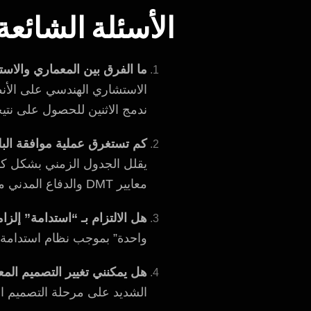
الأسئلة الشائعة (FAQs) – نسخة 
ما الفرق بين المعماري والاس
ندمج الاثنين للحصول على نتيجة
كم تستغرق عملية موافقة الب
معايير DMT والدفاع المدني من التقديم الأول.
هل الالتزام بـ “استدامة” إلزا
واحدة” بموجب نظام استدامة. التقييمات الأعلى (2-5 لآلئ) توفر كفاءة 
هل يمكنني تغيير التصميم الم
الشديد على مرحلة التصميم الم