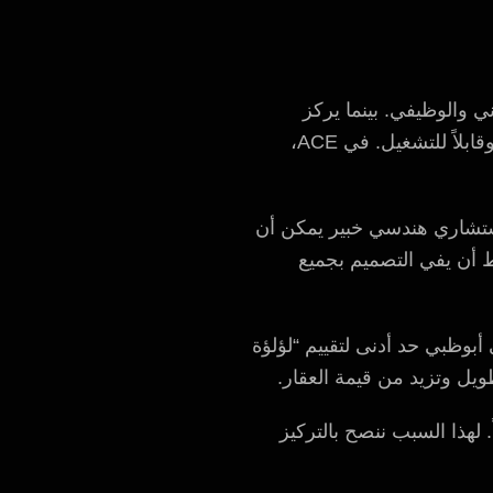
ي والوظيفي. بينما يركز
الاستشاري الهندسي على الأنظمة الإنشائية والكهربائية والميكانيكية التي تجعل التصميم آمناً وقابلاً للتشغيل. في ACE،
شاري هندسي خبير يمكن أن
ستغرق الموافقات الأولية من 2 إلى 4 أسابيع، بشرط أن يفي التصميم بجميع
أبوظبي حد أدنى لتقييم “لؤلؤة
 لهذا السبب ننصح بالتركيز