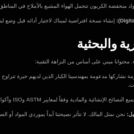
اد منخفضة الكربون تتحمل الهواء المشبع بالأملاح في المناطق 
إنشاء نسخة افتراضية لمبناك لاختبار أدائه قبل وضع لبن
ية والبحثية
ء. محتوانا مبني على أساس من النزاهة التقنية:
ت.
لإنشائية والمادية وفقاً لمعايير ASTM وISO وأكواد بلدية أبوظبي (ADM) الحالية.
يل:
نحن نمثل المالك. لا تتأثر نصيحتنا أبداً بموردي المواد أو ال