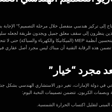
أحتاج إلى تركيز هندسي منفصل خلال مرحلة التصميم؟” الإجابة 
ين ينظرون إلى سقف معلق جميل ويجدون طريقة لجعله سليماً إ
الأعمدة القبيحة. هم الذين يقومون بتحسين أنظمة MEP (الميكانيكا والكهر
من هذه الرقابة التقنية أن مبناك ليس مجرد أصل عقاري في ال
عد مجرد “خيار”
اخي في دولة الإمارات، تغير دور الاستشاري الهندسي بشكل جذري
 وبصمات الكربون. تتضمن تصميمات النخبة اليوم:
المبنى لتقليل اكتساب الحرارة الشمسية.