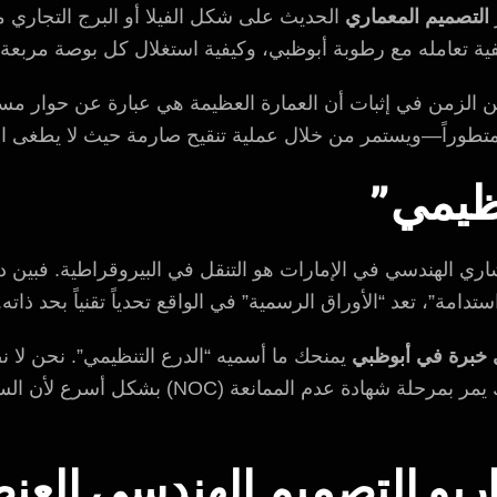
التصميم المعماري
الحديث على شكل الفيلا أو البرج التجا
يفية تعامله مع رطوبة أبوظبي، وكيفية استغلال كل بوصة مربعة
ن الزمن في إثبات أن العمارة العظيمة هي عبارة عن حوار مست
اً متطوراً—ويستمر من خلال عملية تنقيح صارمة حيث لا يطغى ال
نظيمي”
ستشاري الهندسي في الإمارات هو التنقل في البيروقراطية. فبين د
 خبرة في أبوظبي
يمنحك ما أسميه “الدرع التنظيمي”. نحن ل
وفقاً للكود. وهذا يعني أن مشروعك يمر بمرحلة شهاد
شاريو التصميم الهندسي الع