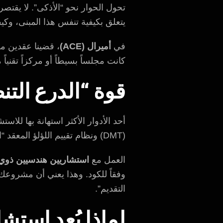
تحول الحوار نحو “الأذكى”. لا يقتصر
يتعلق بكيفية تنفس هذا المبنى، وك
في
أميرال (ACE)
، قضينا عقدين م
كانت مجلساً بسيطاً أو مركزاً تقني
قوة “الدرع الت
أحد الأدوار الأكثر استهانة بها للا
(DMT) ونظام تقييم اللؤلؤ المعقد “استدامة”، تعد “الأوراق الرسمية” في الواقع تحدياً تقنياً بحد ذاته.
العمل مع
استشاريين هندسيين ذوي
التقديم”.
لماذا يُعد است