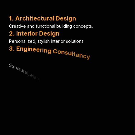
1
.
A
r
c
h
i
t
e
c
t
u
r
a
l
D
e
s
i
g
n
C
r
e
a
t
i
v
e
a
n
d
f
u
n
c
t
i
o
n
a
l
b
u
i
l
d
i
n
g
c
o
n
c
e
p
t
s
.
2
.
I
n
t
e
r
i
o
r
D
e
s
i
g
n
P
e
r
s
o
n
a
l
i
z
e
d
,
s
t
y
l
i
s
h
i
n
t
e
r
i
o
r
s
o
l
u
t
i
o
n
s
.
3
.
E
n
g
i
n
e
e
r
i
n
g
C
o
n
s
u
l
t
a
n
c
y
S
t
r
u
c
t
u
r
a
l
,
e
l
e
c
t
r
i
c
a
l
&
m
e
c
h
a
n
i
c
a
l
e
x
p
e
r
t
i
s
e
.
4
.
U
r
b
a
n
P
l
a
n
n
i
n
g
S
m
a
r