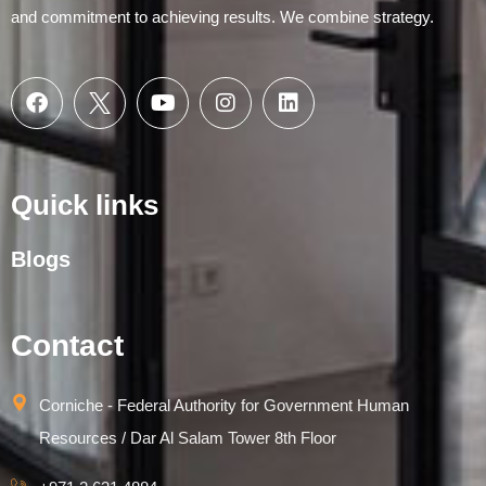
and commitment to achieving results. We combine strategy.
Quick links
Blogs
Contact
Corniche - Federal Authority for Government Human
Resources / Dar Al Salam Tower 8th Floor