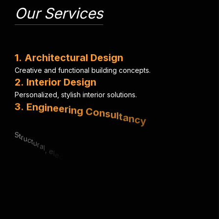
Our Services
1
.
A
r
c
h
i
t
e
c
t
u
r
a
l
D
e
s
i
g
n
C
r
e
a
t
i
v
e
a
n
d
f
u
n
c
t
i
o
n
a
l
b
u
i
l
d
i
n
g
c
o
n
c
e
p
t
s
.
2
.
I
n
t
e
r
i
o
r
D
e
s
i
g
n
P
e
r
s
o
n
a
l
i
z
e
d
,
s
t
y
l
i
s
h
i
n
t
e
r
i
o
r
s
o
l
u
t
i
o
n
s
.
3
.
E
n
g
i
n
e
e
r
i
n
g
C
o
n
s
u
l
t
a
n
c
y
S
t
r
u
c
t
u
r
a
l
,
e
l
e
c
t
r
i
c
a
l
&
m
e
c
h
a
n
i
c
a
l
e
x
p
e
r
t
i
s
e
.
4
.
U
r
b
a
n
P
l
a
n
n