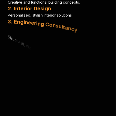
C
r
e
a
t
i
v
e
a
n
d
f
u
n
c
t
i
o
n
a
l
b
u
i
l
d
i
n
g
c
o
n
c
e
p
t
s
.
2
.
I
n
t
e
r
i
o
r
D
e
s
i
g
n
P
e
r
s
o
n
a
l
i
z
e
d
,
s
t
y
l
i
s
h
i
n
t
e
r
i
o
r
s
o
l
u
t
i
o
n
s
.
3
.
E
n
g
i
n
e
e
r
i
n
g
C
o
n
s
u
l
t
a
n
c
y
S
t
r
u
c
t
u
r
a
l
,
e
l
e
c
t
r
i
c
a
l
&
m
e
c
h
a
n
i
c
a
l
e
x
p
e
r
t
i
s
e
.
4
.
U
r
b
a
n
P
l
a
n
n
i
n
g