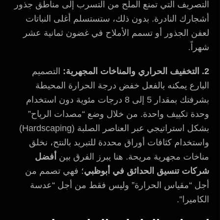
التصريف التي تمنع الملح من التسرب إلى مناطق جذور
أشجارك النادرة. بدون ذلك، ستستسلم أغلى النباتات
لعفن الجذور أو تسمم الأملاح في غضون ثمانية عشر
شهراً.
2. التخفيف الحراري والمناخات المجهرية:
التصميم
البارع يمكنه بالفعل خفض درجة الحرارة المحيطة
بشرفتك بمقدار 5 إلى 8 درجات مئوية دون استخدام
وحدة تكييف واحدة. من خلال وضع “مصدات الرياح”
بشكل استراتيجي عبر العناصر الصلبة (Hardscaping)
واستخدام كثافات أوراق محددة للتبريد بالنتح، نخلق
مناخات مجهرية مريحة. هنا يبرز الفرق بين
أفضل
شركات تنسيق الحدائق في أبوظبي
؛ فهي تصمم من
أجل “مقياس الحرارة” وليس فقط من أجل “عدسة
الكاميرا”.