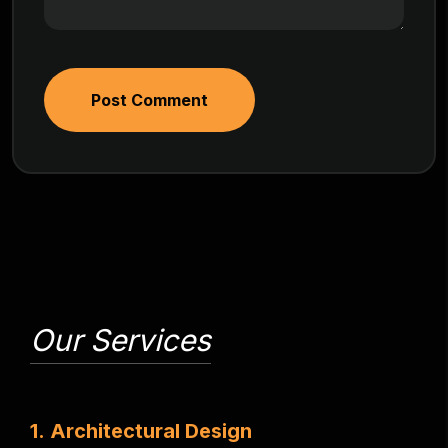
Post Comment
Our Services
1
.
A
r
c
h
i
t
e
c
t
u
r
a
l
D
e
s
i
g
n