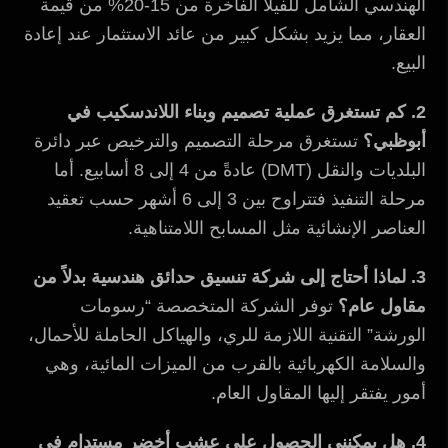
الهندسي الشامل للفيلا الفاخرة من 15-20% من قيمة
العقار، مما يزيد بشكل كبير من عائد الاستثمار عند إعادة
البيع.
2. كم تستغرق عملية تصميم وبناء اللاندسكيب في
أبوظبي؟
تستغرق مرحلة التصميم والترخيص عبر دائرة
البلديات والنقل (DMT) عادةً من 4 إلى 8 أسابيع. أما
مرحلة التنفيذ فتتراوح بين 3 إلى 6 أشهر حسب تعقيد
العناصر الإنشائية مثل المسابح اللامتناهية.
3. لماذا أحتاج إلى شركة تنسيق حدائق هندسية بدلاً من
مقاول عام؟
توفر الشركة المتخصصة “رسومات
الورشة” التقنية اللازمة للري، والهياكل الحاملة للأحمال،
والسلامة الكهربائية بالقرب من الميزات المائية، وهي
أمور يفتقر إليها المقاول العام.
4. هل يمكنني الحصول على عشب أخضر مستدام في