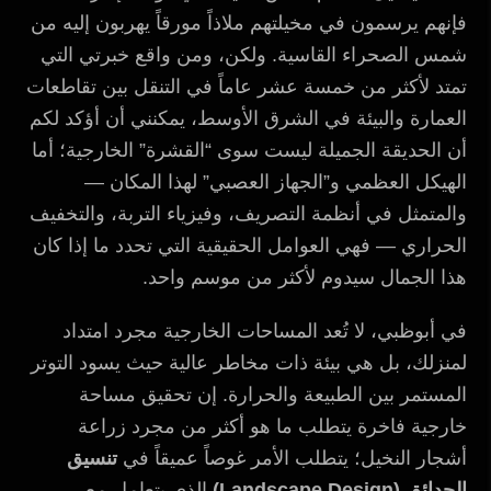
فإنهم يرسمون في مخيلتهم ملاذاً مورقاً يهربون إليه من
شمس الصحراء القاسية. ولكن، ومن واقع خبرتي التي
تمتد لأكثر من خمسة عشر عاماً في التنقل بين تقاطعات
العمارة والبيئة في الشرق الأوسط، يمكنني أن أؤكد لكم
أن الحديقة الجميلة ليست سوى “القشرة” الخارجية؛ أما
الهيكل العظمي و”الجهاز العصبي” لهذا المكان —
والمتمثل في أنظمة التصريف، وفيزياء التربة، والتخفيف
الحراري — فهي العوامل الحقيقية التي تحدد ما إذا كان
هذا الجمال سيدوم لأكثر من موسم واحد.
في أبوظبي، لا تُعد المساحات الخارجية مجرد امتداد
لمنزلك، بل هي بيئة ذات مخاطر عالية حيث يسود التوتر
المستمر بين الطبيعة والحرارة. إن تحقيق مساحة
خارجية فاخرة يتطلب ما هو أكثر من مجرد زراعة
أشجار النخيل؛ يتطلب الأمر غوصاً عميقاً في
تنسيق
الحدائق (Landscape Design)
الذي يتعامل مع